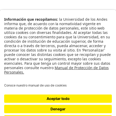
04
A Small Heading
Vestibulum id ligula porta felis euismod
semper. Nullam quis risus eget urna mollis
ornare velo.
PREVIOUS
BACK TO
NEXT
PORTFOLIO