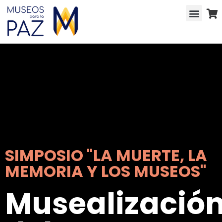
SIMPOSIO "LA MUERTE, LA
MEMORIA Y LOS MUSEOS"
Musealizació