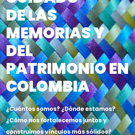
DE LAS 
MEMORIAS Y 
DEL 
PATRIMONIO EN 
COLOMBIA
¿Cuántos somos? ¿Dónde estamos?
¿Cómo nos fortalecemos juntos y
construimos vínculos más sólidos?