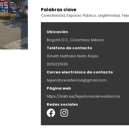
Palabras clave
Colectividad
,
Espacio Público
,
Legitimidad
,
Tej
Ubicación
Bogotá D.C.
, Colombia,
México
Teléfono de contacto
Gineth
Nathalia
Nieto Rojas
3219221930
Correo electrónico de contacto
tejiendoresistencia@gmail.com
Página web
https://linktr.ee/tejedoresderesistencia
Redes sociales