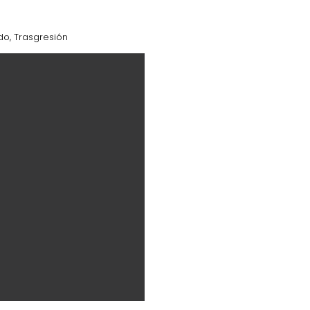
ido
,
Trasgresión