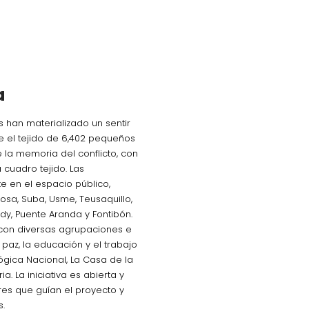
a
s
ha
n
materializado un sentir
te el tejido de 6,402 pequeños
 la memoria del conflicto, con
 cuadro tejido.
Las
e en el espacio público,
sa, Suba, Usme, Teusaquillo,
edy, Puente Aranda y Fontibón.
con diversas agrupaciones e
paz, la educación y el trabajo
ógica Nacional, La Casa de la
. La iniciativa es abierta y
ores que guían el proyecto y
s.